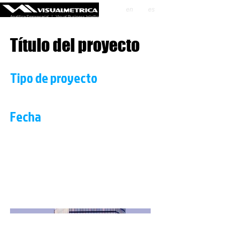
en
es
Analítica Empresarial | Visual Business Intelligence
Título del proyecto
Tipo de proyecto
Fotografía
Fecha
Abril 2023
Incluye aquí la descripción del proyecto. Ofrece
un resumen o profundiza sobre el contenido,
cómo lo creaste, lo que te inspiró, o lo que sea
que quieras que sepan tus visitantes. Para
agregar descripciones a los proyectos, ve a
Administrar proyectos.