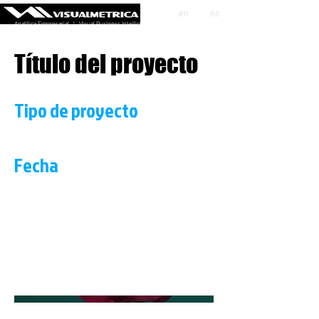
en
es
Analítica Empresarial | Visual Business Intelligence
Título del proyecto
Tipo de proyecto
Fotografía
Fecha
Abril 2023
Incluye aquí la descripción del proyecto. Ofrece
un resumen o profundiza sobre el contenido,
cómo lo creaste, lo que te inspiró, o lo que sea
que quieras que sepan tus visitantes. Para
agregar descripciones a los proyectos, ve a
Administrar proyectos.