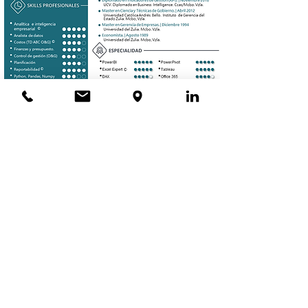
About me
Portfolio
© 2023 |
www.visualmetrica.com
jcsavini@visualmetrica.com