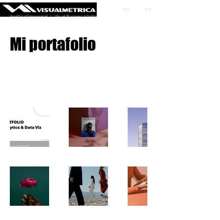
en
es
Analítica Empresarial | Visual Business Intelligence
Mi portafolio
Bienvenido a mi portafolio. Aquí encontrarás
una selección de mis trabajos. Explora mis
proyectos para saber más sobre lo que hago.