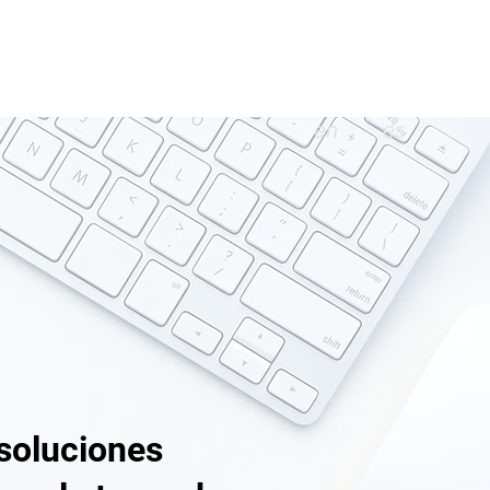
en
es
s
|
Excel BI
|
Data Driven
|
Costos
soluciones