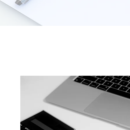
, Reportabilidad
ción.​
a e
es.
s y
ón.