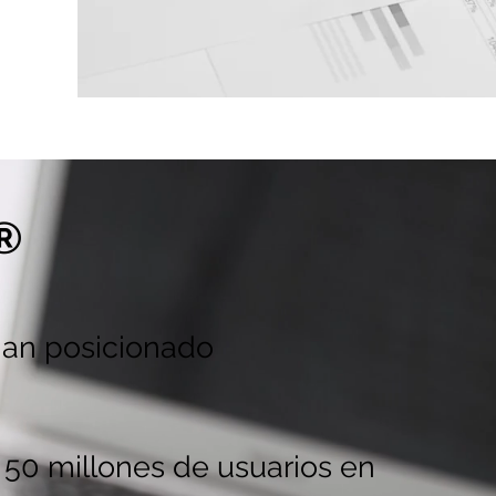
 su
®
han posicionado
e 50 millones de usuarios en