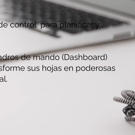
 control para planificar y
cuadros de mando (Dashboard)
nsforme sus hojas en poderosas
l.