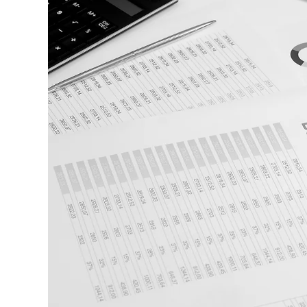
 de
e y
amos
e la