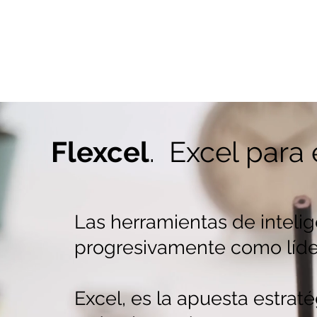
instrumentos personalizados
información y la interpretac
empresa.
Flexcel
. Excel para
Las herramientas de inteli
progresivamente como líde
Excel, es la apuesta estrat