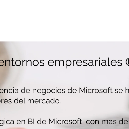
 que faciliten la gestión de
ión visual de las métrica
s claves de
 entornos empresariales
gencia de negocios de Microsoft se 
res del mercado.
égica en BI de Microsoft, con mas d