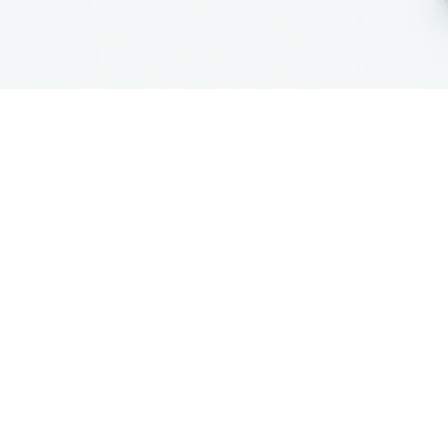
s en analítica empresarial
 Gestión de datos e informa
presariales
.
culo en herramientas de analític
bles a múltiples procesos y actividad
lmente interactivas, personalizada
el análisis e interpretación de informaci